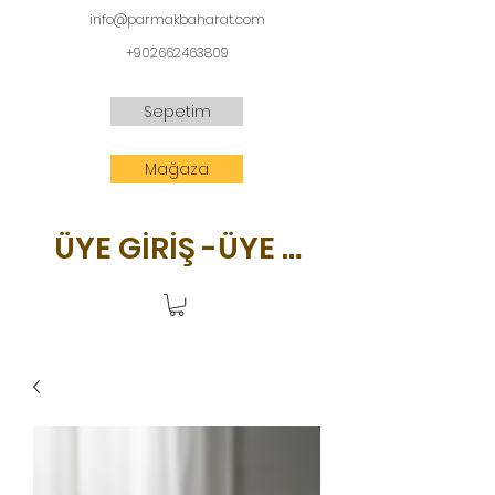
info@parmakbaharat.com
+902662463809
Sepetim
Mağaza
ÜYE GİRİŞ -ÜYE OL