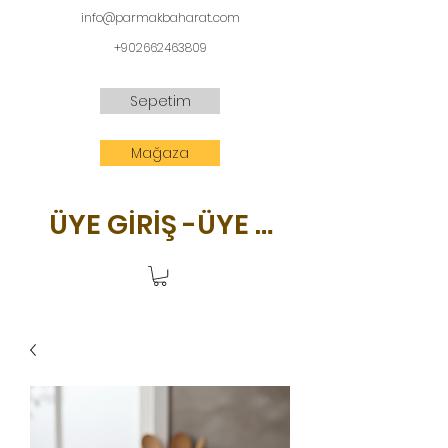
info@parmakbaharat.com
+902662463809
Sepetim
Mağaza
ÜYE GİRİŞ -ÜYE OL