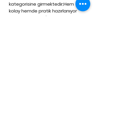
kategorisine girmektedir;Hem
kolay hemde pratik hazırlanıyor
olması Türkiyede'de tercih
edilmesine sebep oluyor.
Abonelik Formu